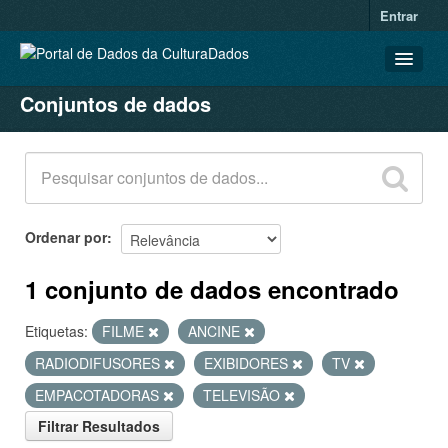
Entrar
Conjuntos de dados
CONJUNTOS DE DADOS
ORGANIZAÇÕES
GRUPOS
SOBRE
Ordenar por
1 conjunto de dados encontrado
Etiquetas:
FILME
ANCINE
RADIODIFUSORES
EXIBIDORES
TV
EMPACOTADORAS
TELEVISÃO
Filtrar Resultados