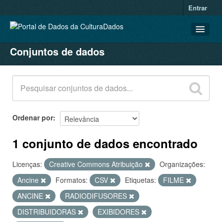
Entrar
Conjuntos de dados
CONJUNTOS DE DADOS
ORGANIZAÇÕES
GRUPOS
SOBRE
Ordenar por
1 conjunto de dados encontrado
Licenças:
Creative Commons Atribuição
Organizações:
Ancine
Formatos:
CSV
Etiquetas:
FILME
ANCINE
RADIODIFUSORES
DISTRIBUIDORAS
EXIBIDORES