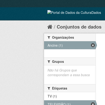
Conjuntos de dados
Organizações
Ancine (1)
Grupos
Não há Grupos que
correspondam a essa busca
Etiquetas
TV (1)
TELEVISÃO (1)