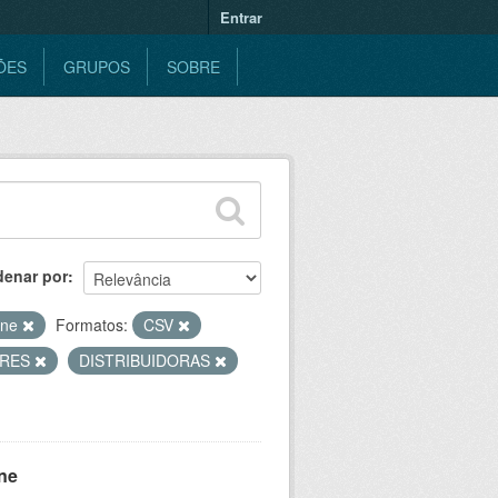
Entrar
ÕES
GRUPOS
SOBRE
denar por
ine
Formatos:
CSV
ORES
DISTRIBUIDORAS
ne