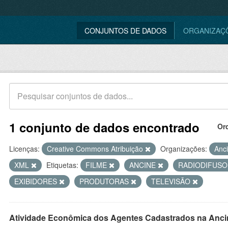
CONJUNTOS DE DADOS
ORGANIZAÇ
1 conjunto de dados encontrado
Or
Licenças:
Creative Commons Atribuição
Organizações:
Anc
XML
Etiquetas:
FILME
ANCINE
RADIODIFUS
EXIBIDORES
PRODUTORAS
TELEVISÃO
Atividade Econômica dos Agentes Cadastrados na Anci