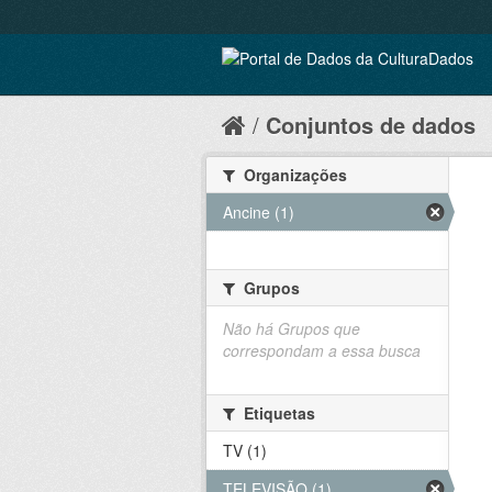
Conjuntos de dados
Organizações
Ancine (1)
Grupos
Não há Grupos que
correspondam a essa busca
Etiquetas
TV (1)
TELEVISÃO (1)