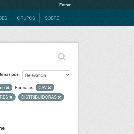
Entrar
ÕES
GRUPOS
SOBRE
denar por
ine
Formatos:
CSV
ORES
DISTRIBUIDORAS
ne