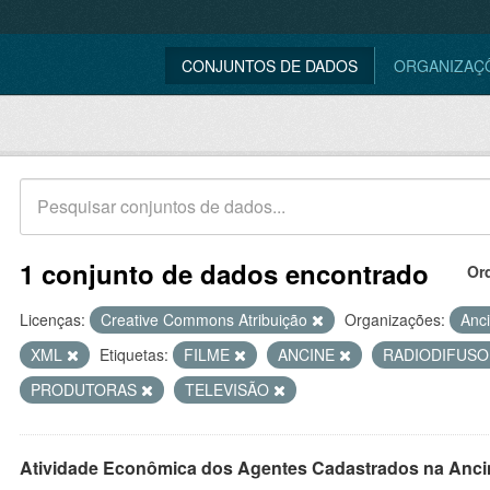
CONJUNTOS DE DADOS
ORGANIZAÇ
1 conjunto de dados encontrado
Or
Licenças:
Creative Commons Atribuição
Organizações:
Anc
XML
Etiquetas:
FILME
ANCINE
RADIODIFUS
PRODUTORAS
TELEVISÃO
Atividade Econômica dos Agentes Cadastrados na Anci