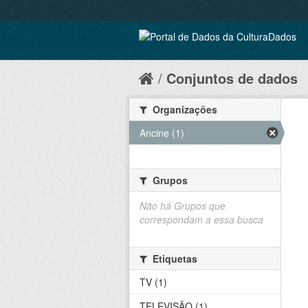
Conjuntos de dados
Organizações
Ancine (1)
Grupos
Não há Grupos que
correspondam a essa busca
Etiquetas
TV (1)
TELEVISÃO (1)