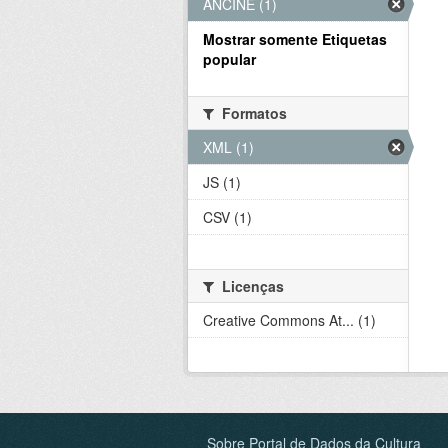
ANCINE (1)
Mostrar somente Etiquetas
popular
Formatos
XML (1)
JS (1)
CSV (1)
Licenças
Creative Commons At... (1)
Sobre Portal de Dados da Cultura