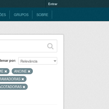
Entrar
ÕES
GRUPOS
SOBRE
denar por
ME
ANCINE
RAMADORAS
ACOTADORAS