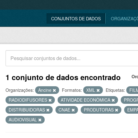
CONJUNTOS DE DADOS
ORGANIZAÇ
1 conjunto de dados encontrado
Or
Organizações:
Ancine
Formatos:
XML
Etiquetas:
FIL
RADIODIFUSORES
ATIVIDADE ECONÔMICA
PROG
DISTRIBUIDORAS
CNAE
PRODUTORAS
EMP
AUDIOVISUAL