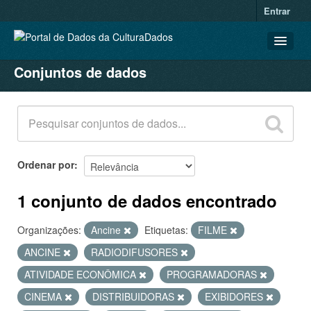
Entrar
Conjuntos de dados
CONJUNTOS DE DADOS
ORGANIZAÇÕES
GRUPOS
SOBRE
Ordenar por
1 conjunto de dados encontrado
Organizações:
Ancine
Etiquetas:
FILME
ANCINE
RADIODIFUSORES
ATIVIDADE ECONÔMICA
PROGRAMADORAS
CINEMA
DISTRIBUIDORAS
EXIBIDORES