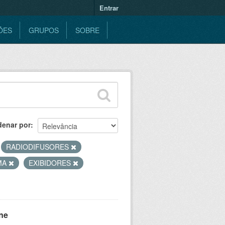
Entrar
ÕES
GRUPOS
SOBRE
denar por
RADIODIFUSORES
MA
EXIBIDORES
ne