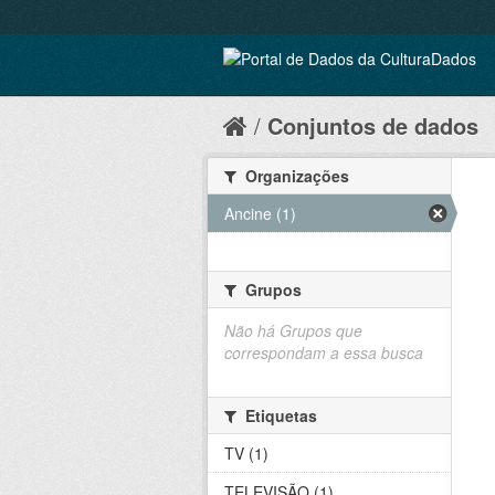
Conjuntos de dados
Organizações
Ancine (1)
Grupos
Não há Grupos que
correspondam a essa busca
Etiquetas
TV (1)
TELEVISÃO (1)