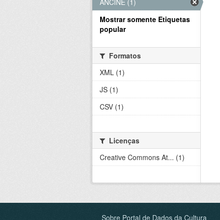
ANCINE (1)
Mostrar somente Etiquetas
popular
Formatos
XML (1)
JS (1)
CSV (1)
Licenças
Creative Commons At... (1)
Sobre Portal de Dados da Cultura