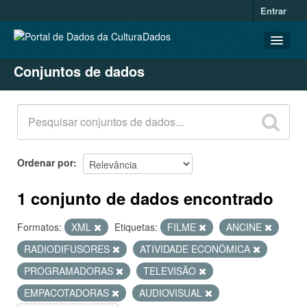
Entrar
Conjuntos de dados
CONJUNTOS DE DADOS
ORGANIZAÇÕES
GRUPOS
SOBRE
Ordenar por
1 conjunto de dados encontrado
Formatos:
XML
Etiquetas:
FILME
ANCINE
RADIODIFUSORES
ATIVIDADE ECONÔMICA
PROGRAMADORAS
TELEVISÃO
EMPACOTADORAS
AUDIOVISUAL