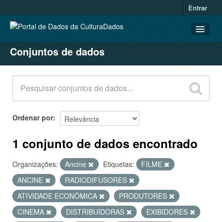
Entrar
Conjuntos de dados
CONJUNTOS DE DADOS
ORGANIZAÇÕES
GRUPOS
SOBRE
Ordenar por
1 conjunto de dados encontrado
Organizações:
Ancine
Etiquetas:
FILME
ANCINE
RADIODIFUSORES
ATIVIDADE ECONÔMICA
PRODUTORES
CINEMA
DISTRIBUIDORAS
EXIBIDORES