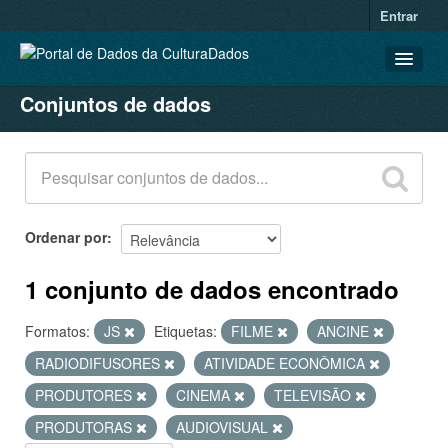
Entrar
Conjuntos de dados
CONJUNTOS DE DADOS
ORGANIZAÇÕES
GRUPOS
SOBRE
Ordenar por
1 conjunto de dados encontrado
Formatos:
JS
Etiquetas:
FILME
ANCINE
RADIODIFUSORES
ATIVIDADE ECONÔMICA
PRODUTORES
CINEMA
TELEVISÃO
PRODUTORAS
AUDIOVISUAL