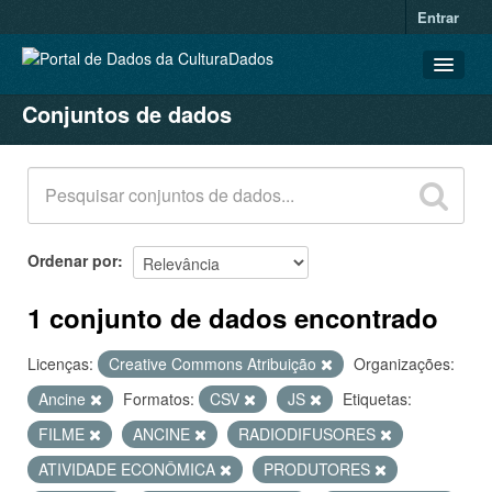
Entrar
Conjuntos de dados
CONJUNTOS DE DADOS
ORGANIZAÇÕES
GRUPOS
SOBRE
Ordenar por
1 conjunto de dados encontrado
Licenças:
Creative Commons Atribuição
Organizações:
Ancine
Formatos:
CSV
JS
Etiquetas:
FILME
ANCINE
RADIODIFUSORES
ATIVIDADE ECONÔMICA
PRODUTORES