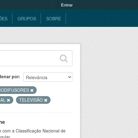
Entrar
ÕES
GRUPOS
SOBRE
denar por
IODIFUSORES
UAL
TELEVISÃO
ne
 com a Classificação Nacional de
gular.