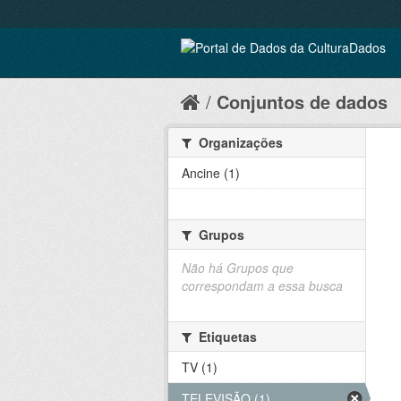
Conjuntos de dados
Organizações
Ancine (1)
Grupos
Não há Grupos que
correspondam a essa busca
Etiquetas
TV (1)
TELEVISÃO (1)