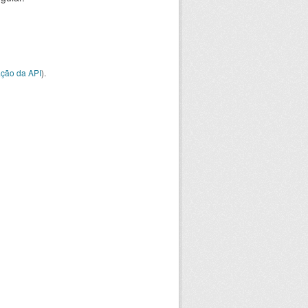
ção da API
).