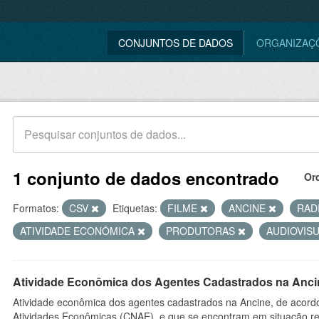
CONJUNTOS DE DADOS
ORGANIZAÇ
1 conjunto de dados encontrado
Or
Formatos:
CSV
Etiquetas:
FILME
ANCINE
RAD
ATIVIDADE ECONÔMICA
PRODUTORAS
AUDIOVIS
Atividade Econômica dos Agentes Cadastrados na Anci
Atividade econômica dos agentes cadastrados na Ancine, de acordo
Atividades Econômicas (CNAE), e que se encontram em situação re