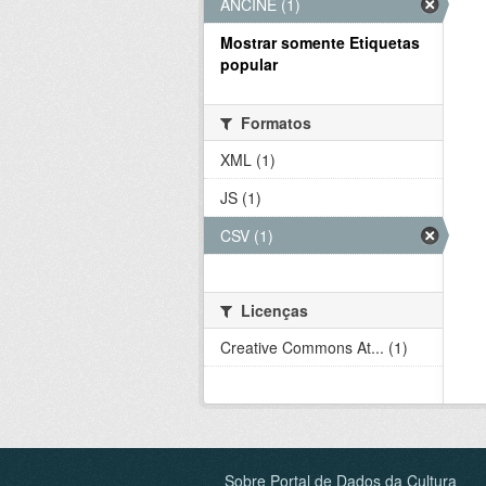
ANCINE (1)
Mostrar somente Etiquetas
popular
Formatos
XML (1)
JS (1)
CSV (1)
Licenças
Creative Commons At... (1)
Sobre Portal de Dados da Cultura