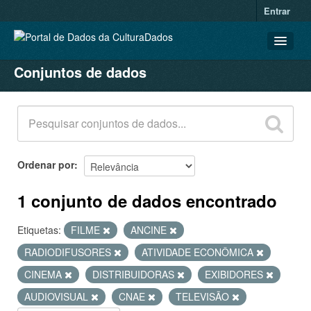
Entrar
Conjuntos de dados
CONJUNTOS DE DADOS
ORGANIZAÇÕES
GRUPOS
SOBRE
Ordenar por
1 conjunto de dados encontrado
Etiquetas:
FILME
ANCINE
RADIODIFUSORES
ATIVIDADE ECONÔMICA
CINEMA
DISTRIBUIDORAS
EXIBIDORES
AUDIOVISUAL
CNAE
TELEVISÃO