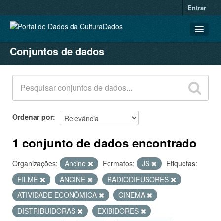
Entrar
Conjuntos de dados
CONJUNTOS DE DADOS
ORGANIZAÇÕES
GRUPOS
SOBRE
Ordenar por
1 conjunto de dados encontrado
Organizações:
Ancine
Formatos:
JS
Etiquetas:
FILME
ANCINE
RADIODIFUSORES
ATIVIDADE ECONÔMICA
CINEMA
DISTRIBUIDORAS
EXIBIDORES