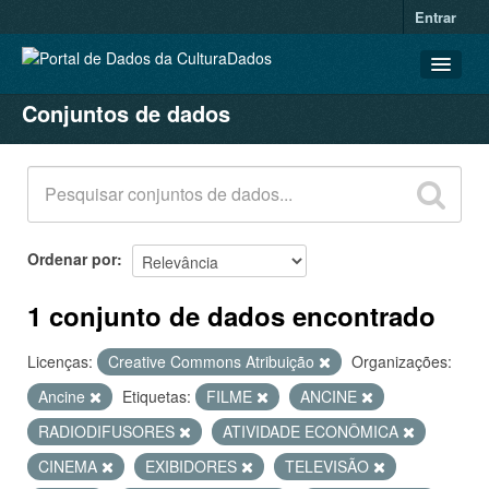
Entrar
Conjuntos de dados
CONJUNTOS DE DADOS
ORGANIZAÇÕES
GRUPOS
SOBRE
Ordenar por
1 conjunto de dados encontrado
Licenças:
Creative Commons Atribuição
Organizações:
Ancine
Etiquetas:
FILME
ANCINE
RADIODIFUSORES
ATIVIDADE ECONÔMICA
CINEMA
EXIBIDORES
TELEVISÃO