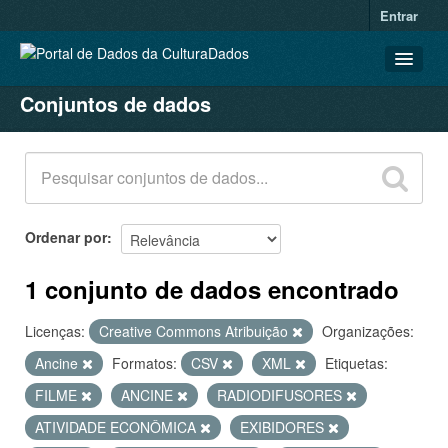
Entrar
Conjuntos de dados
CONJUNTOS DE DADOS
ORGANIZAÇÕES
GRUPOS
SOBRE
Ordenar por
1 conjunto de dados encontrado
Licenças:
Creative Commons Atribuição
Organizações:
Ancine
Formatos:
CSV
XML
Etiquetas:
FILME
ANCINE
RADIODIFUSORES
ATIVIDADE ECONÔMICA
EXIBIDORES