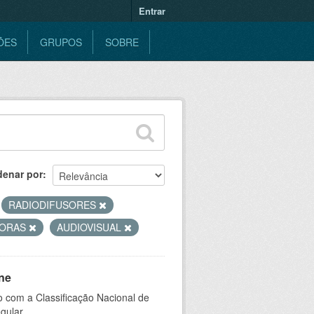
Entrar
ÕES
GRUPOS
SOBRE
denar por
RADIODIFUSORES
DORAS
AUDIOVISUAL
ne
 com a Classificação Nacional de
gular.