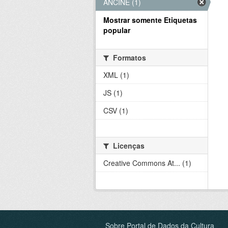
ANCINE (1)
Mostrar somente Etiquetas
popular
Formatos
XML (1)
JS (1)
CSV (1)
Licenças
Creative Commons At... (1)
Sobre Portal de Dados da Cultura