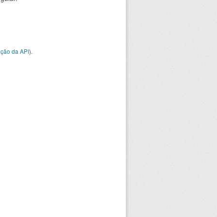
ção da API
).