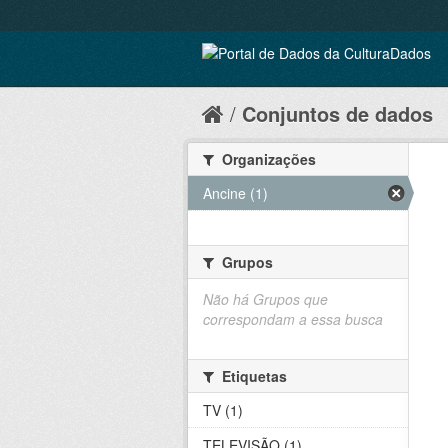
Conjuntos de dados
Organizações
Ancine (1)
Grupos
Não há Grupos que
correspondam a essa busca
Etiquetas
TV (1)
TELEVISÃO (1)