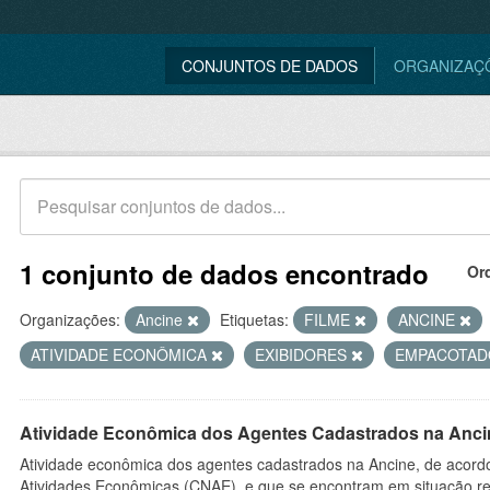
CONJUNTOS DE DADOS
ORGANIZAÇ
1 conjunto de dados encontrado
Or
Organizações:
Ancine
Etiquetas:
FILME
ANCINE
ATIVIDADE ECONÔMICA
EXIBIDORES
EMPACOTA
Atividade Econômica dos Agentes Cadastrados na Anci
Atividade econômica dos agentes cadastrados na Ancine, de acordo
Atividades Econômicas (CNAE), e que se encontram em situação re