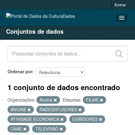
Entrar
Conjuntos de dados
CONJUNTOS DE DADOS
ORGANIZAÇÕES
GRUPOS
SOBRE
Ordenar por
1 conjunto de dados encontrado
Organizações:
Ancine
Etiquetas:
FILME
ANCINE
RADIODIFUSORES
ATIVIDADE ECONÔMICA
EXIBIDORES
CNAE
TELEVISÃO