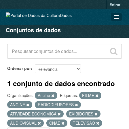
Entrar
Conjuntos de dados
CONJUNTOS DE DADOS
ORGANIZAÇÕES
GRUPOS
SOBRE
Ordenar por
1 conjunto de dados encontrado
Organizações:
Ancine
Etiquetas:
FILME
ANCINE
RADIODIFUSORES
ATIVIDADE ECONÔMICA
EXIBIDORES
AUDIOVISUAL
CNAE
TELEVISÃO