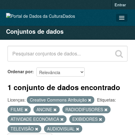
Entrar
Conjuntos de dados
CONJUNTOS DE DADOS
ORGANIZAÇÕES
GRUPOS
SOBRE
Ordenar por
1 conjunto de dados encontrado
Licenças:
Creative Commons Atribuição
Etiquetas:
FILME
ANCINE
RADIODIFUSORES
ATIVIDADE ECONÔMICA
EXIBIDORES
TELEVISÃO
AUDIOVISUAL