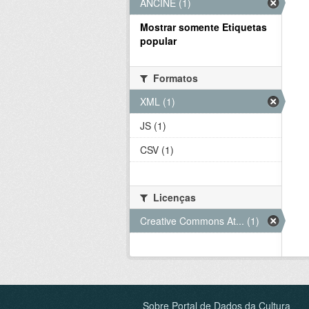
ANCINE (1)
Mostrar somente Etiquetas
popular
Formatos
XML (1)
JS (1)
CSV (1)
Licenças
Creative Commons At... (1)
Sobre Portal de Dados da Cultura