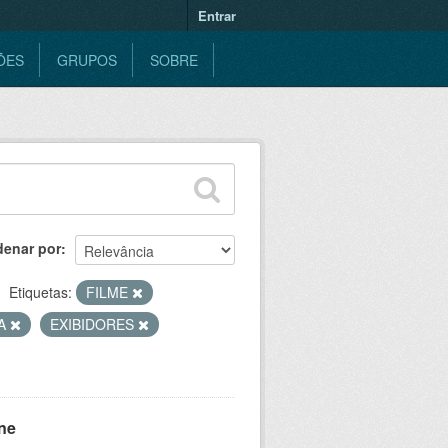
Entrar
ÕES
GRUPOS
SOBRE
denar por
Etiquetas:
FILME
CA
EXIBIDORES
ne