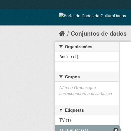
Conjuntos de dados
Organizações
Ancine (1)
Grupos
Não há Grupos que
correspondam a essa busca
Etiquetas
TV (1)
TELEVISÃO (1)