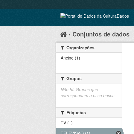
Conjuntos de dados
Organizações
Ancine (1)
Grupos
Não há Grupos que
correspondam a essa busca
Etiquetas
TV (1)
TELEVISÃO (1)