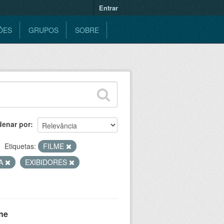
Entrar
ÕES
GRUPOS
SOBRE
denar por
Etiquetas:
FILME
CA
EXIBIDORES
ne