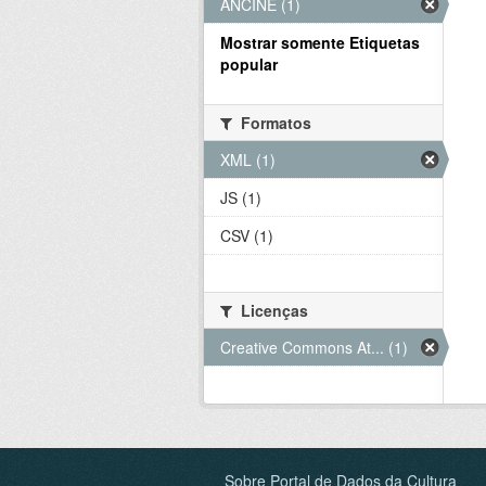
ANCINE (1)
Mostrar somente Etiquetas
popular
Formatos
XML (1)
JS (1)
CSV (1)
Licenças
Creative Commons At... (1)
Sobre Portal de Dados da Cultura