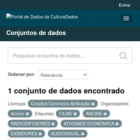
Entrar
Conjuntos de dados
CONJUNTOS DE DADOS
ORGANIZAÇÕES
GRUPOS
SOBRE
Ordenar por
1 conjunto de dados encontrado
Licenças:
Creative Commons Atribuição
Organizações:
Ancine
Etiquetas:
FILME
ANCINE
RADIODIFUSORES
ATIVIDADE ECONÔMICA
EXIBIDORES
AUDIOVISUAL