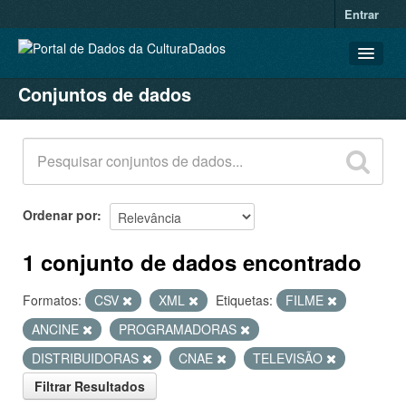
Entrar
Conjuntos de dados
CONJUNTOS DE DADOS
ORGANIZAÇÕES
GRUPOS
SOBRE
Ordenar por
1 conjunto de dados encontrado
Formatos:
CSV
XML
Etiquetas:
FILME
ANCINE
PROGRAMADORAS
DISTRIBUIDORAS
CNAE
TELEVISÃO
Filtrar Resultados