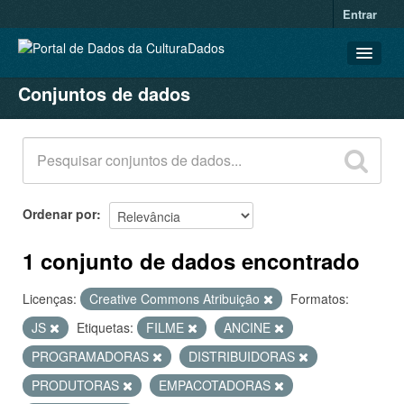
Entrar
Conjuntos de dados
CONJUNTOS DE DADOS
ORGANIZAÇÕES
GRUPOS
SOBRE
Ordenar por
1 conjunto de dados encontrado
Licenças:
Creative Commons Atribuição
Formatos:
JS
Etiquetas:
FILME
ANCINE
PROGRAMADORAS
DISTRIBUIDORAS
PRODUTORAS
EMPACOTADORAS