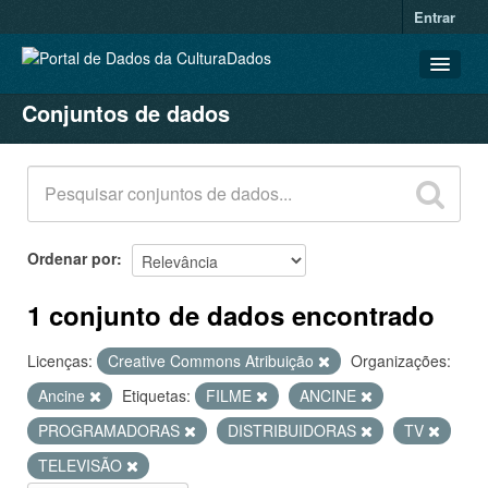
Entrar
Conjuntos de dados
CONJUNTOS DE DADOS
ORGANIZAÇÕES
GRUPOS
SOBRE
Ordenar por
1 conjunto de dados encontrado
Licenças:
Creative Commons Atribuição
Organizações:
Ancine
Etiquetas:
FILME
ANCINE
PROGRAMADORAS
DISTRIBUIDORAS
TV
TELEVISÃO