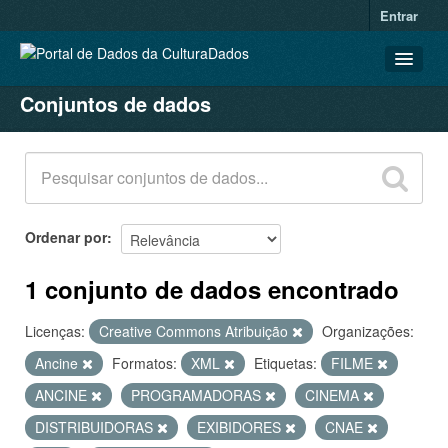
Entrar
Conjuntos de dados
CONJUNTOS DE DADOS
ORGANIZAÇÕES
GRUPOS
SOBRE
Ordenar por
1 conjunto de dados encontrado
Licenças:
Creative Commons Atribuição
Organizações:
Ancine
Formatos:
XML
Etiquetas:
FILME
ANCINE
PROGRAMADORAS
CINEMA
DISTRIBUIDORAS
EXIBIDORES
CNAE