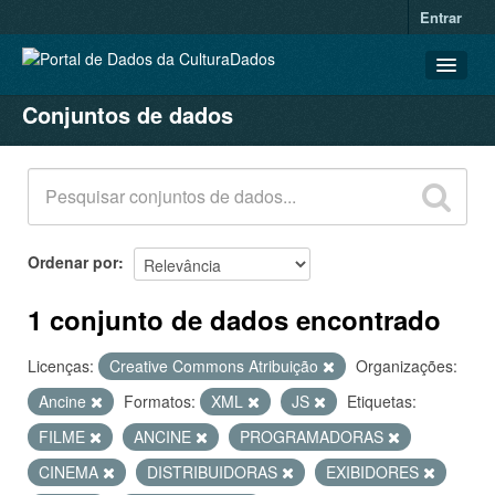
Entrar
Conjuntos de dados
CONJUNTOS DE DADOS
ORGANIZAÇÕES
GRUPOS
SOBRE
Ordenar por
1 conjunto de dados encontrado
Licenças:
Creative Commons Atribuição
Organizações:
Ancine
Formatos:
XML
JS
Etiquetas:
FILME
ANCINE
PROGRAMADORAS
CINEMA
DISTRIBUIDORAS
EXIBIDORES