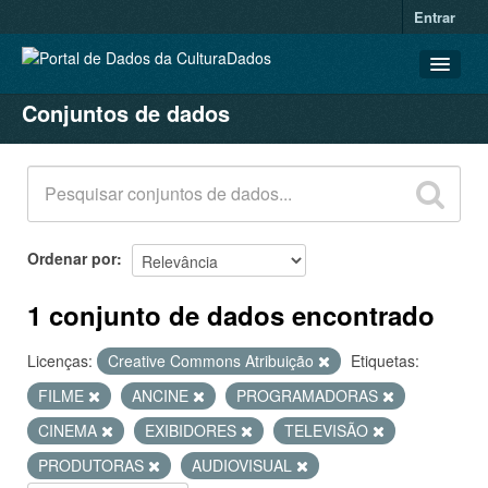
Entrar
Conjuntos de dados
CONJUNTOS DE DADOS
ORGANIZAÇÕES
GRUPOS
SOBRE
Ordenar por
1 conjunto de dados encontrado
Licenças:
Creative Commons Atribuição
Etiquetas:
FILME
ANCINE
PROGRAMADORAS
CINEMA
EXIBIDORES
TELEVISÃO
PRODUTORAS
AUDIOVISUAL