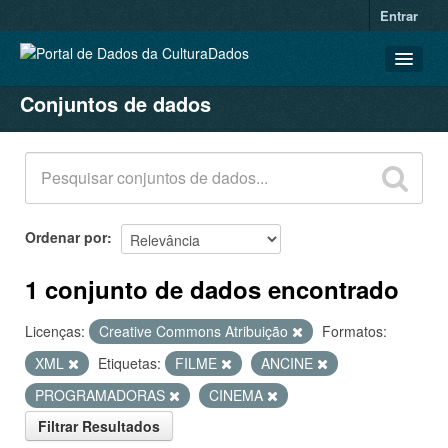
Entrar
Conjuntos de dados
CONJUNTOS DE DADOS
ORGANIZAÇÕES
GRUPOS
SOBRE
Ordenar por
1 conjunto de dados encontrado
Licenças:
Creative Commons Atribuição
Formatos:
XML
Etiquetas:
FILME
ANCINE
PROGRAMADORAS
CINEMA
Filtrar Resultados