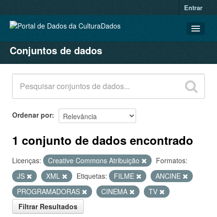
Entrar
Conjuntos de dados
CONJUNTOS DE DADOS
ORGANIZAÇÕES
GRUPOS
SOBRE
Ordenar por
1 conjunto de dados encontrado
Licenças:
Creative Commons Atribuição
Formatos:
JS
XML
Etiquetas:
FILME
ANCINE
PROGRAMADORAS
CINEMA
TV
Filtrar Resultados