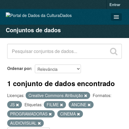
Entrar
Conjuntos de dados
CONJUNTOS DE DADOS
ORGANIZAÇÕES
GRUPOS
SOBRE
Ordenar por
1 conjunto de dados encontrado
Licenças:
Creative Commons Atribuição
Formatos:
JS
Etiquetas:
FILME
ANCINE
PROGRAMADORAS
CINEMA
AUDIOVISUAL