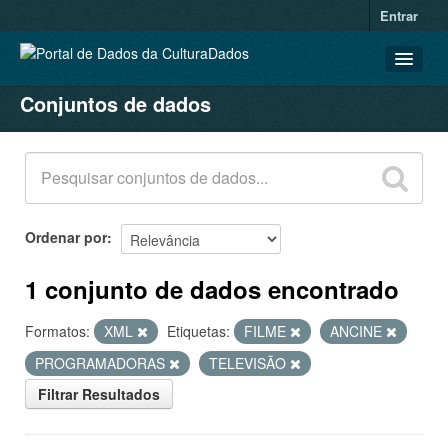
Entrar
Conjuntos de dados
CONJUNTOS DE DADOS
ORGANIZAÇÕES
GRUPOS
SOBRE
Ordenar por
1 conjunto de dados encontrado
Formatos:
XML
Etiquetas:
FILME
ANCINE
PROGRAMADORAS
TELEVISÃO
Filtrar Resultados