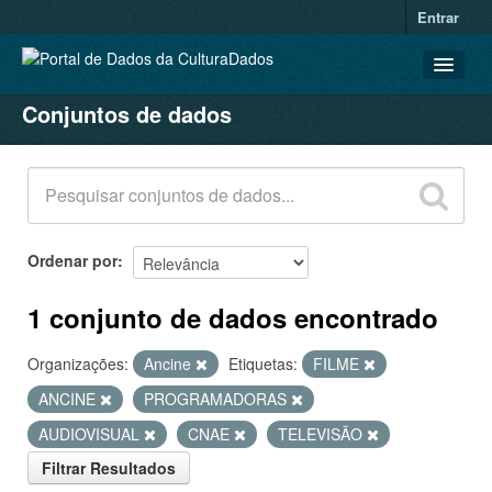
Entrar
Conjuntos de dados
CONJUNTOS DE DADOS
ORGANIZAÇÕES
GRUPOS
SOBRE
Ordenar por
1 conjunto de dados encontrado
Organizações:
Ancine
Etiquetas:
FILME
ANCINE
PROGRAMADORAS
AUDIOVISUAL
CNAE
TELEVISÃO
Filtrar Resultados