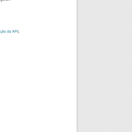
ção da API
).