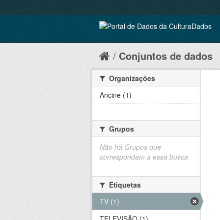
Conjuntos de dados
Organizações
Ancine (1)
Grupos
Não há Grupos que
correspondam a essa busca
Etiquetas
TV (1)
TELEVISÃO (1)