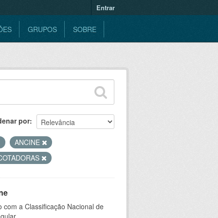
Entrar
ÕES
GRUPOS
SOBRE
denar por
ANCINE
COTADORAS
ne
 com a Classificação Nacional de
gular.