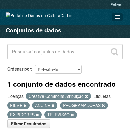
Entrar
Conjuntos de dados
CONJUNTOS DE DADOS
ORGANIZAÇÕES
GRUPOS
SOBRE
Ordenar por
1 conjunto de dados encontrado
Licenças:
Creative Commons Atribuição
Etiquetas:
FILME
ANCINE
PROGRAMADORAS
EXIBIDORES
TELEVISÃO
Filtrar Resultados