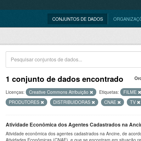
CONJUNTOS DE DADOS
ORGANIZAÇ
1 conjunto de dados encontrado
Or
Licenças:
Creative Commons Atribuição
Etiquetas:
FILME
PRODUTORES
DISTRIBUIDORAS
CNAE
TV
Atividade Econômica dos Agentes Cadastrados na Anci
Atividade econômica dos agentes cadastrados na Ancine, de acordo
Atividades Econômicas (CNAE), e que se encontram em situação re