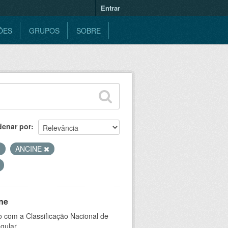
Entrar
ÕES
GRUPOS
SOBRE
denar por
ANCINE
ne
 com a Classificação Nacional de
gular.