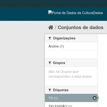
Conjuntos de dados
Organizações
Ancine (1)
Grupos
Não há Grupos que
correspondam a essa busca
Etiquetas
TV (1)
TELEVISÃO (1)