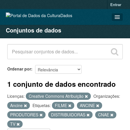
Entrar
Conjuntos de dados
CONJUNTOS DE DADOS
ORGANIZAÇÕES
GRUPOS
SOBRE
Ordenar por
1 conjunto de dados encontrado
Licenças:
Creative Commons Atribuição
Organizações:
Ancine
Etiquetas:
FILME
ANCINE
PRODUTORES
DISTRIBUIDORAS
CNAE
TV