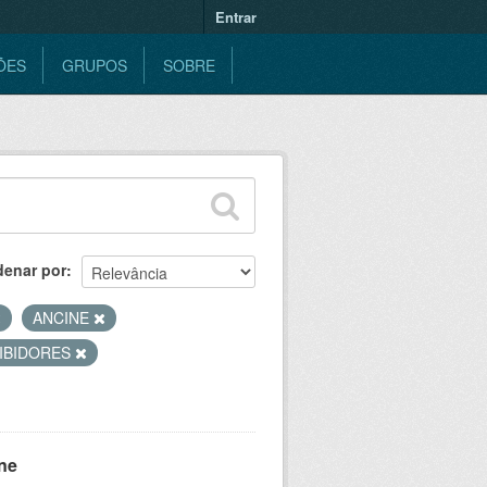
Entrar
ÕES
GRUPOS
SOBRE
denar por
ANCINE
IBIDORES
ne