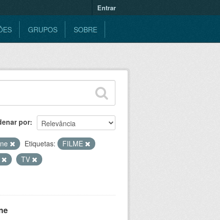
Entrar
ÕES
GRUPOS
SOBRE
denar por
ine
Etiquetas:
FILME
S
TV
ne