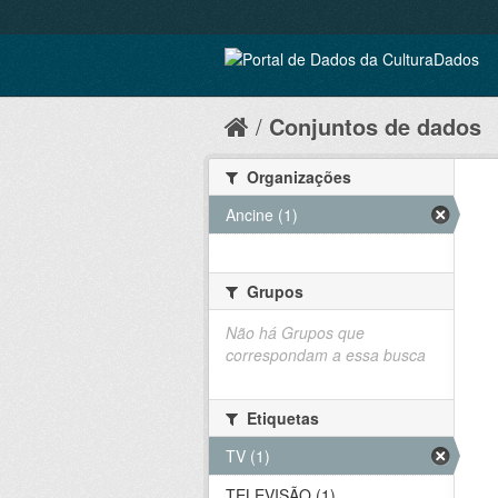
Conjuntos de dados
Organizações
Ancine (1)
Grupos
Não há Grupos que
correspondam a essa busca
Etiquetas
TV (1)
TELEVISÃO (1)