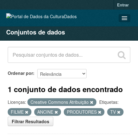
Entrar
Conjuntos de dados
CONJUNTOS DE DADOS
ORGANIZAÇÕES
GRUPOS
SOBRE
Ordenar por
1 conjunto de dados encontrado
Licenças:
Creative Commons Atribuição
Etiquetas:
FILME
ANCINE
PRODUTORES
TV
Filtrar Resultados