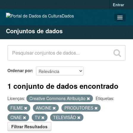
Entrar
Conjuntos de dados
CONJUNTOS DE DADOS
ORGANIZAÇÕES
GRUPOS
SOBRE
Ordenar por
1 conjunto de dados encontrado
Licenças:
Creative Commons Atribuição
Etiquetas:
FILME
ANCINE
PRODUTORES
CNAE
TV
TELEVISÃO
Filtrar Resultados