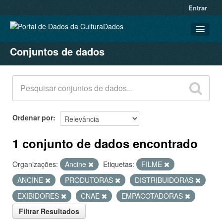
Entrar
Conjuntos de dados
CONJUNTOS DE DADOS
ORGANIZAÇÕES
GRUPOS
SOBRE
Ordenar por
1 conjunto de dados encontrado
Organizações:
Ancine
Etiquetas:
FILME
ANCINE
PRODUTORAS
DISTRIBUIDORAS
EXIBIDORES
CNAE
EMPACOTADORAS
Filtrar Resultados