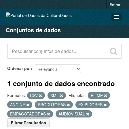
Entrar
Conjuntos de dados
CONJUNTOS DE DADOS
ORGANIZAÇÕES
GRUPOS
SOBRE
Ordenar por
1 conjunto de dados encontrado
Formatos:
CSV
XML
Etiquetas:
FILME
ANCINE
PRODUTORAS
EXIBIDORES
EMPACOTADORAS
AUDIOVISUAL
Filtrar Resultados