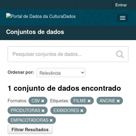
Entrar
Conjuntos de dados
CONJUNTOS DE DADOS
ORGANIZAÇÕES
GRUPOS
SOBRE
Ordenar por
1 conjunto de dados encontrado
Formatos:
CSV
Etiquetas:
FILME
ANCINE
PRODUTORAS
EXIBIDORES
EMPACOTADORAS
Filtrar Resultados