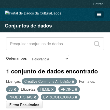
Entrar
Conjuntos de dados
CONJUNTOS DE DADOS
ORGANIZAÇÕES
GRUPOS
SOBRE
Ordenar por
1 conjunto de dados encontrado
Licenças:
Creative Commons Atribuição
Formatos:
JS
Etiquetas:
FILME
ANCINE
PRODUTORAS
EMPACOTADORAS
Filtrar Resultados