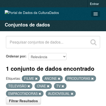
Entrar
Conjuntos de dados
CONJUNTOS DE DADOS
ORGANIZAÇÕES
GRUPOS
SOBRE
Ordenar por
1 conjunto de dados encontrado
Etiquetas:
FILME
ANCINE
PRODUTORAS
TELEVISÃO
CNAE
TV
EMPACOTADORAS
AUDIOVISUAL
Filtrar Resultados