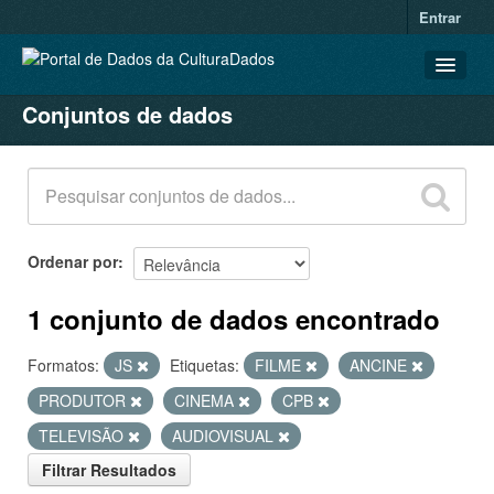
Entrar
Conjuntos de dados
CONJUNTOS DE DADOS
ORGANIZAÇÕES
GRUPOS
SOBRE
Ordenar por
1 conjunto de dados encontrado
Formatos:
JS
Etiquetas:
FILME
ANCINE
PRODUTOR
CINEMA
CPB
TELEVISÃO
AUDIOVISUAL
Filtrar Resultados