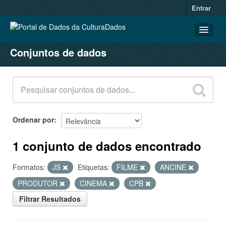
Entrar
Conjuntos de dados
CONJUNTOS DE DADOS
ORGANIZAÇÕES
GRUPOS
SOBRE
Ordenar por
1 conjunto de dados encontrado
Formatos:
JS
Etiquetas:
FILME
ANCINE
PRODUTOR
CINEMA
CPB
Filtrar Resultados