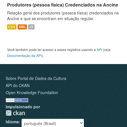
Produtores (pessoa física) Credenciados na Ancine
Relação geral dos produtores (pessoa física) credenciados na
Ancine e que se encontram em situação regular.
CSV
XML
JS
Você também pode ter acesso a esses registros usando a
API
(veja
Documentação da API
).
Sobre Portal de Dados da Cultura
API do CKAN
Open Knowledge Foundation
Impulsionado por
Idioma