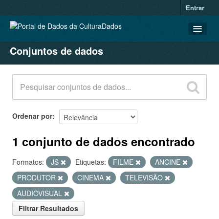
Entrar
Conjuntos de dados
CONJUNTOS DE DADOS
ORGANIZAÇÕES
GRUPOS
SOBRE
Ordenar por
1 conjunto de dados encontrado
Formatos:
JS
Etiquetas:
FILME
ANCINE
PRODUTOR
CINEMA
TELEVISÃO
AUDIOVISUAL
Filtrar Resultados